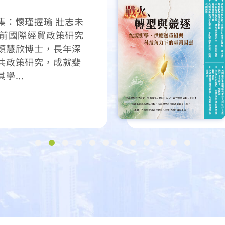
、供應鏈重組與科
因應
峽封鎖，使地緣衝突的
擦蔓延至能源供應與
前瞻焦點循戰火、轉
展開。戰火面，聚焦
口...