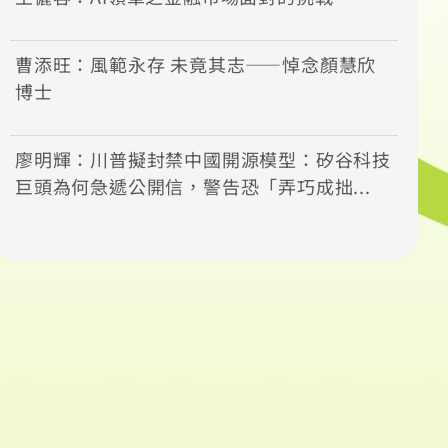
曹添旺：風範永存 未竟其志——悼念顏慧欣
博士
廖明輝：川普擬封禁中國開源模型：矽谷科技
巨頭為何急遞公開信，警告恐「弄巧成拙...