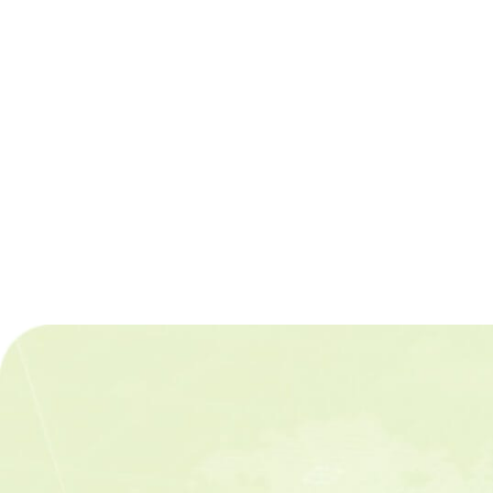
本院辦理故顏資深副執行長慧欣追思
會，並發表顏慧欣紀念論文集