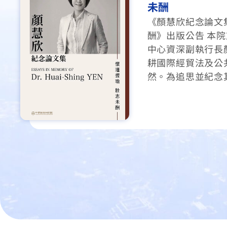
競逐：能源衝擊
技角力下的臺灣
2026年荷姆茲海
外溢效果從貿易摩
產業鏈安全，本期
型、競逐三條軸線
荷姆茲危機對臺灣出