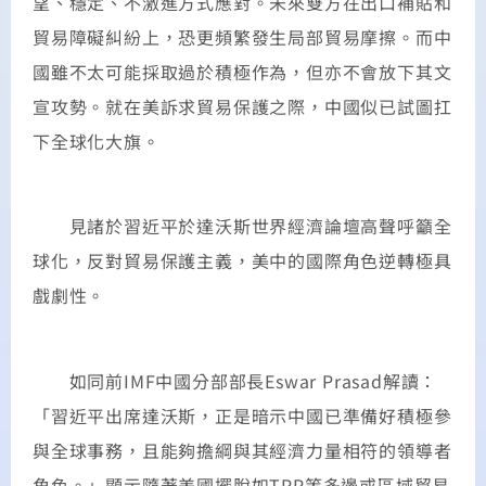
望、穩定、不激進方式應對。未來雙方在出口補貼和
貿易障礙糾紛上，恐更頻繁發生局部貿易摩擦。而中
國雖不太可能採取過於積極作為，但亦不會放下其文
宣攻勢。就在美訴求貿易保護之際，中國似已試圖扛
下全球化大旗。
見諸於習近平於達沃斯世界經濟論壇高聲呼籲全
球化，反對貿易保護主義，美中的國際角色逆轉極具
戲劇性。
如同前IMF中國分部部長Eswar Prasad解讀：
「習近平出席達沃斯，正是暗示中國已準備好積極參
與全球事務，且能夠擔綱與其經濟力量相符的領導者
角色。」顯示隨著美國擺脫如TPP等多邊或區域貿易