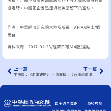
協定時，中國正企圖迅速填補美國留下的空缺。
作者：中華經濟研究院大陸所所長、APIAA院士/劉
孟俊
資料來源：2017-01-23/經濟日報/A4版/焦點
上一篇
下一篇
王儷容：《名家觀點》挺監理沙盒 宜跨部會支援
溫麗琪：《台灣的選擇》臺灣離綠色經濟發展 相當遙遠
四十週年院慶
學術典藏
張麗門紀念圖書館
董事課程專區