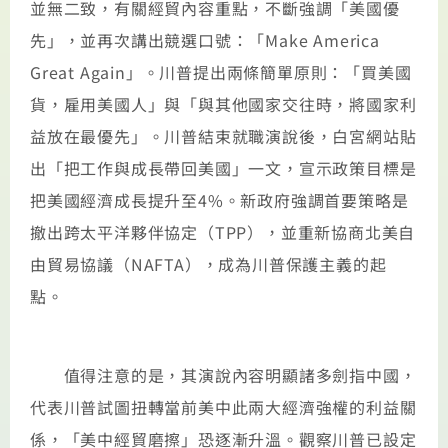
並無二致，有關經貿內容重點，不斷強調「美國優
先」，並再次講出競選口號：「Make America
Great Again」。川普提出兩條簡單原則：「買美國
貨，雇用美國人」與「與其他國家交往時，將國家利
益放在最優先」。川普結束就職演說後，白宮網站貼
出「把工作與成長帶回美國」一文，宣示政策目標是
把美國經濟成長提升至4%。新政府強調首要策略是
撤出跨太平洋夥伴協定（TPP），並重新協商北美自
由貿易協議（NAFTA），成為川普保護主義的起
點。
值得注意的是，其演說內容明顯諸多劍指中國，
代表川普試圖扭轉當前美中此兩大經濟強權的利益關
係，「美中經貿磨擦」恐逐漸升溫。觀察川普已設定