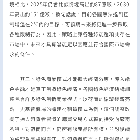
境相比，2025年仍會比該情境高出約87億噸，2030
年高出約151億噸。換句話說，目前各國無法達到控
制增溫在2℃內的目標，可預期未來將更進一步採取
各種限制行為，因此，策略上讓各種綠能選項共存在
市場中，未來才具有潛能足以因應並符合國際市場需
求的條件。
其三、綠色商業模式才能擴大經濟效應，導入綠
色金融才能真正創造綠色經濟。各國綠色經濟結構調
整包含許多綠色創新商業模式，以荷蘭的循環經濟亮
點─史基普機場的綠建材租賃模式為例，這個調整改
變了過去消費者習慣的購買交易方式轉向接受向廠商
承租。對廠商而言，仍擁有該產品所有權，並對後續
的處理負有相關責任；對消費者而言，則所消費的是