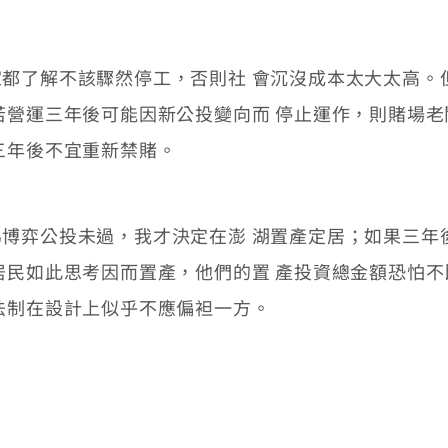
了解不該驟然停工，否則社 會沉沒成本太大太高。
若營運三年後可能因新公投變向而 停止運作，則賭場
三年後不宜重新禁賭。
弈公投未過，我才決定在澎 湖置產定居；如果三年
居民如此思考因而置產，他們的置 產投資總金額恐怕
法制在設計上似乎不應偏袒一方。