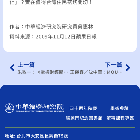
化」？實在值得台灣住民密切關切！
作者：中華經濟研究院研究員吳惠林
資料來源：2009年11月12日蘋果日報
上一篇
下一篇
朱敬一：《掌握財經關鍵》公投仍有未解的難題
王儷容／沈中華：MOU到ECFA 有門票還要卡好位
四十週年院慶
學術典藏
張麗門紀念圖書館
董事課程專區
地址: 台北市大安區長興街75號