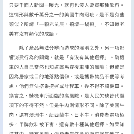
只要千面人新聞一曝光，就再也沒人要買那種飲料。
這情形與數千萬分之一的美國牛肉瑕疵，是不是有些
類似？所謂「一顆老鼠屎，搞壞一鍋粥」，不知道老
美有沒有類似的成語。
除了產品無法分辨而造成的混淆之外，另一項影
響消費行為的關鍵，就是「有沒有其他選擇」。騎機
車的人自己當然也知道鐵馬穿梭車陣的風險；但或是
因為居家或目的地落點偏僻、或是攜帶物品不便等考
慮，他們無法搭乘捷運或計程車，遂不得不騎機車。
換言之，騎機車所面臨的高風險，是人民欠缺替代選
項下的不得不然。但是牛肉則情形不同。除了美國牛
肉，還有澳洲牛、紐西蘭牛、日本牛，消費者選項極
多。甲牌飲料被下毒，還有數十種其他選擇。如果知
道其中一種有風險，消費者當然會改而選擇其他了。