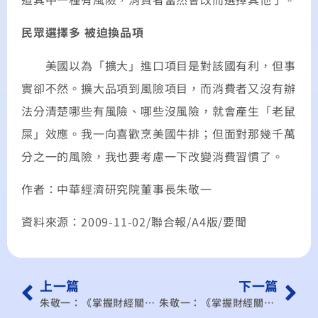
民眾選擇多 被迫換品項
美國以為「擴大」進口項目是對該國有利，但事
實卻不然。擴大品項到風險項目，而消費者又沒有辦
法分清楚哪些有風險、哪些沒風險，就會產生「老鼠
屎」效應。我一向喜歡烹美國牛排；但面對那幾千萬
分之一的風險，我也要考慮一下改變消費習慣了。
作者：中華經濟研究院董事長朱敬一
資料來源：2009-11-02/聯合報/A4版/要聞
上一篇
下一篇
朱敬一：《掌握財經關鍵》用白話文介紹本屆諾貝爾經濟獎得主
朱敬一：《掌握財經關鍵》公投仍有未解的難題