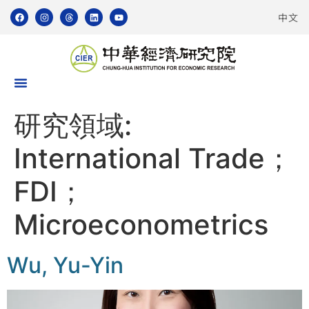
中文
研究領域:
International Trade；
FDI；
Microeconometrics
Wu, Yu-Yin