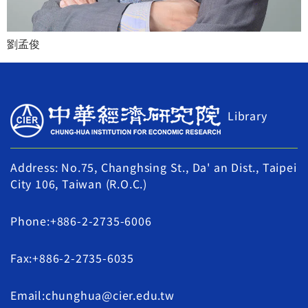
劉孟俊
Library
Address: No.75, Changhsing St., Da' an Dist., Taipei
City 106, Taiwan (R.O.C.)
Phone:+886-2-2735-6006
Fax:+886-2-2735-6035
Email:chunghua@cier.edu.tw