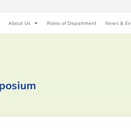
About Us
Roles of Department
News & Ev
mposium