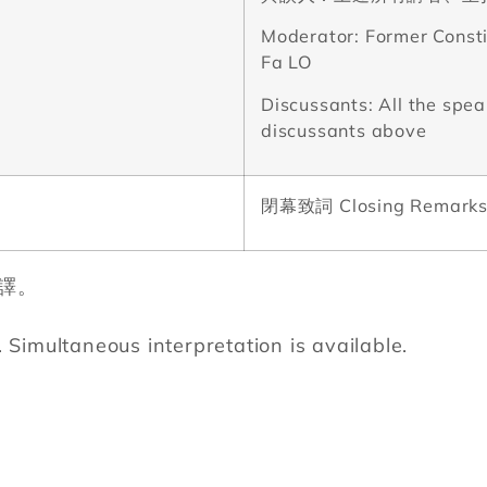
Moderator: Former Consti
Fa LO
Discussants: All the spe
discussants above
閉幕致詞
Closing Remark
譯。
 Simultaneous interpretation is available.