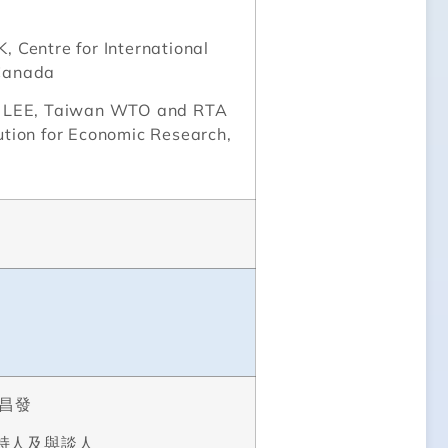
, Centre for International
 Canada
un LEE, Taiwan WTO and RTA
ution for Economic Research,
昌發
持人及與談人