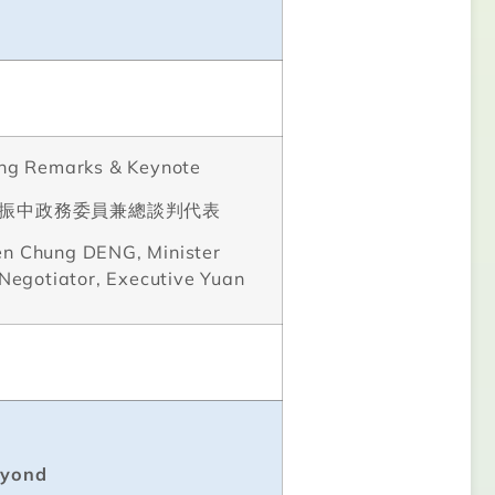
ng Remarks & Keynote
振中政務委員兼總談判代表
en Chung DENG, Minister
 Negotiator, Executive Yuan
eyond