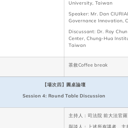
University, Taiwan
Speaker: Mr. Dan CIURIAK
Governance Innovation,
Discussant: Dr. Roy Ch
Center, Chung-Hua Instit
Taiwan
茶敘
Coffee break
【場次四】圓桌論壇
Session 4: Round Table Discussion
主持人：司法院
前大法官羅
與談人：上述所有講者、主