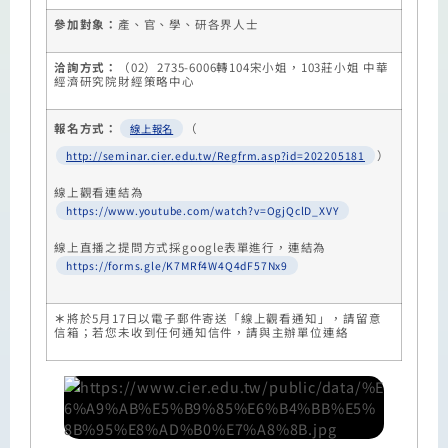
參加對象：
產、官、學、研各界人士
洽詢方式：
（
02
）
2735-6006
轉
104
宋小姐，
103
莊小姐
中華
經濟研究院財經策略中心
報名方式：
（
線上報名
）
http://seminar.cier.edu.tw/Regfrm.asp?id=202205181
線上觀看連結為
https://www.youtube.com/watch?v=OgjQclD_XVY
線上直播之提問方式採google表單進行，連結為
https://forms.gle/K7MRf4W4Q4dF57Nx9
＊
將於
5
月
17
日以電子郵件寄送「線上觀看通知」，請留意
信箱；若您未收到任何通知信件，請與主辦單位連絡