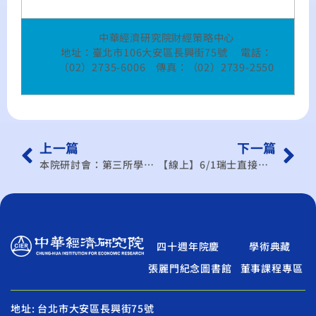
中華經濟研究院財經策略中心
地址：臺北市
106
大安區長興街
75
號
電話：
（
02
）
2735-6006
傳真：
（
02
）
2739-2550
上一篇
下一篇
本院研討會：第三所學術研討會
【線上】6/1瑞士直接民主對FTA政策的影響專題演講
四十週年院慶
學術典藏
張麗門紀念圖書館
董事課程專區
地址: 台北市大安區長興街75號