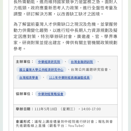
長所需動能，進而維持國家競爭力是當務之急。面對人
力瓶頸，政府應重新思考人力政策，進行全盤性考量及
調整，研訂解決方案，以改善缺工缺才之困境。
為了解當前臺灣人才供需缺口之現況及危機，並掌握勞
動力供需變化趨勢，以進行短中長期人力資源規劃及擬
定因應對策，特別舉辦研討會，廣邀產、官、學界專
家，研商對策並提出建言，俾供有關主管機關政策規劃
參考。
主辦單位：
、
、
中華經濟研究院
台灣金融研訓院
、台灣公共議題研究協會、
國立臺灣大學公共經濟研究中心
、
台灣經濟學會
111
年中華財經高峰論壇
成員
協辦單位：
中華財經策略協會
舉辦日期：
111
年
5
月
18
日
（星期三），
14:00-17:00
會議形式：
議程上講座儘量到中經院進行研討會；報名與會
先進觀看線上直播
（觀看平台：
YouTube
）