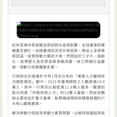
近年受美中貿易戰及新冠肺炎疫情影響，全球產業供應
鏈產生變化，加速臺商回流及外商投資，再加上全球景
氣回溫，促使勞動力需求大增。然而由於少子化、高齡
化、高學歷化及民眾就業意願改變，缺工問題日益嚴
峻，勞動力供需嚴重失衡。
行政院主計總處於今年
1
月份公布的「事業人力僱用狀
況調查報告」顯示，
2021
年臺灣總缺工人數高達
24.8
萬人，其中，行業別以製造業
11.9
萬人最多，職類別
區分則是「中階技術人力」的
13
萬人最高。而這些職
缺主要來自於電子產業、智慧機械等政府積極發展的六
大核心戰略產業。
解決勞動力短缺及勞動力素質問題，以維持我國經濟成