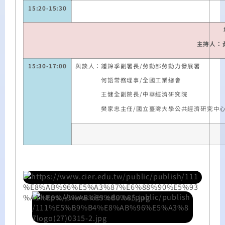
15:
20
-15:
30
主持人：
15:
30
-17:00
與談人：鍾錦季副署長
/
勞動部勞動力發展署
何語常務理事
/
全國工業總會
王健全副院長
/
中華經濟研究院
樊家忠主任
/
國立臺灣大學公共經濟研究中