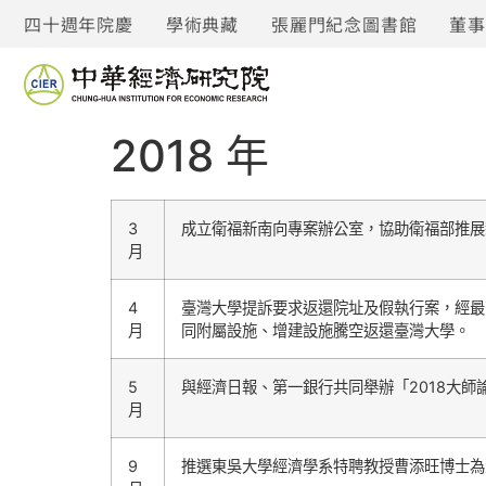
四十週年院慶
學術典藏
張麗門紀念圖書館
董
2018 年
3
成立衛福新南向專案辦公室，協助衛福部推展
月
4
臺灣大學提訴要求返還院址及假執行案，經最高
月
同附屬設施、增建設施騰空返還臺灣大學。
5
與經濟日報、第一銀行共同舉辦「2018大師論
月
9
推選東吳大學經濟學系特聘教授曹添旺博士為