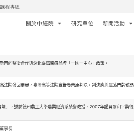
事課程專區
關於中經院
研究單位
新聞活動
新南向醫衛合作與深化臺灣醫療品牌「一國一中心」政策。
法院發回更審，臺灣高等法院宣告廢棄原判決，判決應將座落門牌號碼為長興
壇」，邀請德州農工大學農業經濟系榮譽教授、2007年諾貝爾和平獎得主Bru
董事長。