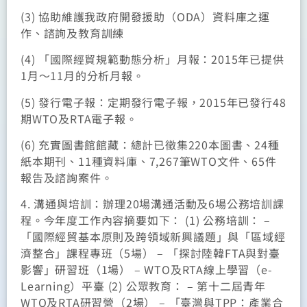
(3) 協助維護我政府開發援助（ODA）資料庫之運
作、諮詢及教育訓練
(4) 「國際經貿規範動態分析」月報：2015年已提供
1月～11月的分析月報。
(5) 發行電子報：定期發行電子報，2015年已發行48
期WTO及RTA電子報。
(6) 充實圖書館館藏：總計已徵集220本圖書、24種
紙本期刊、11種資料庫、7,267筆WTO文件、65件
報告及諮詢案件。
4. 溝通與培訓：辦理20場溝通活動及6場公務培訓課
程。今年度工作內容摘要如下： (1) 公務培訓： –
「國際經貿基本原則及跨領域新興議題」與「區域經
濟整合」課程專班（5場） – 「探討陸韓FTA與對臺
影響」研習班（1場） – WTO及RTA線上學習（e-
Learning）平臺 (2) 公眾教育： – 第十二屆青年
WTO及RTA研習營（2場） – 「臺灣與TPP：產業合