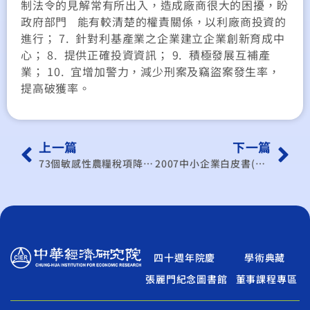
制法令的見解常有所出入，造成廠商很大的困擾，盼
政府部門 能有較清楚的權責關係，以利廠商投資的
進行； 7. 針對利基產業之企業建立企業創新育成中
心； 8. 提供正確投資資訊； 9. 積極發展互補產
業； 10. 宜增加警力，減少刑案及竊盜案發生率，
提高破獲率。
上一篇
下一篇
73個敏感性農糧稅項降稅與配額擴增衝擊之研究
2007中小企業白皮書(中文版)
四十週年院慶
學術典藏
張麗門紀念圖書館
董事課程專區