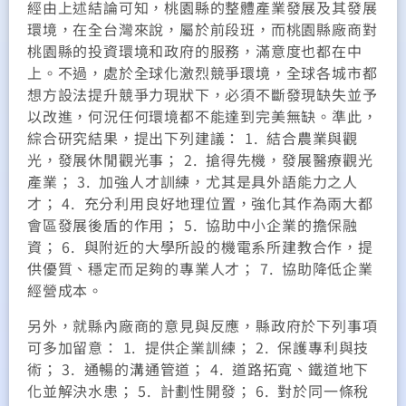
經由上述結論可知，桃園縣的整體產業發展及其發展
環境，在全台灣來說，屬於前段班，而桃園縣廠商對
桃園縣的投資環境和政府的服務，滿意度也都在中
上。不過，處於全球化激烈競爭環境，全球各城市都
想方設法提升競爭力現狀下，必須不斷發現缺失並予
以改進，何況任何環境都不能達到完美無缺。準此，
綜合研究結果，提出下列建議： 1. 結合農業與觀
光，發展休閒觀光事； 2. 搶得先機，發展醫療觀光
產業； 3. 加強人才訓練，尤其是具外語能力之人
才； 4. 充分利用良好地理位置，強化其作為兩大都
會區發展後盾的作用； 5. 協助中小企業的擔保融
資； 6. 與附近的大學所設的機電系所建教合作，提
供優質、穩定而足夠的專業人才； 7. 協助降低企業
經營成本。
另外，就縣內廠商的意見與反應，縣政府於下列事項
可多加留意： 1. 提供企業訓練； 2. 保護專利與技
術； 3. 通暢的溝通管道； 4. 道路拓寬、鐵道地下
化並解決水患； 5. 計劃性開發； 6. 對於同一條稅