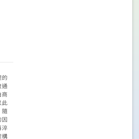
理的
流通
由商
以此
，隨
的因
再淬
架構