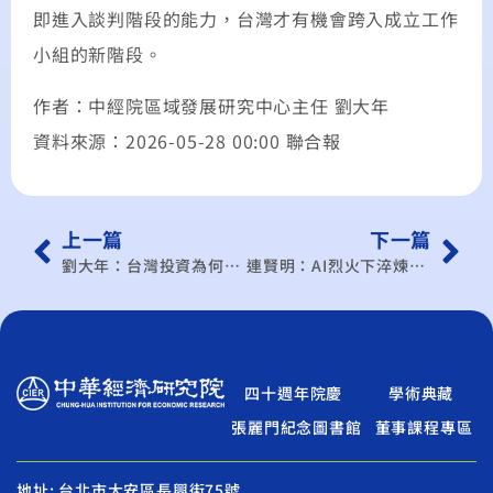
即進入談判階段的能力，台灣才有機會跨入成立工作
小組的新階段。
作者：中經院區域發展研究中心主任 劉大年
資料來源：2026-05-28 00:00 聯合報
上一篇
下一篇
劉大年：台灣投資為何換不來川普肯定？
連賢明：AI烈火下淬煉的傳產璞玉
四十週年院慶
學術典藏
張麗門紀念圖書館
董事課程專區
地址: 台北市大安區長興街75號