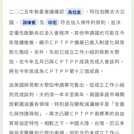
二○二五年執委會議確認
、阿拉伯聯合大公
烏拉圭
國、
及
符合加入條件的原則，並決
菲律賓
印尼
定優先啟動烏拉圭入會程序，其他申請國也可能在今
年陸續推進，顯示ＣＰＴＰＰ擴展已進入制度化與常
態化階段。另外，先前已成立工作小組的哥斯大黎
加，在今年五月已與ＣＰＴＰＰ成員完成入會談判，
將在今年底成為ＣＰＴＰＰ第十三個成員。
由英國與哥斯大黎加申請案可看出，從成立工作小組
到完成談判，大約須一年半至兩年。兩國承諾市場開
放範圍涵蓋各領域，特別是在關稅減讓幾乎是「全面
化與快速降稅」，再次凸顯ＣＰＴＰＰ高標準的自由
貿易協定特性。相較之下，中國大陸、台灣、厄瓜多
與烏克蘭雖均已提出申請，但迄今仍未成立工作小