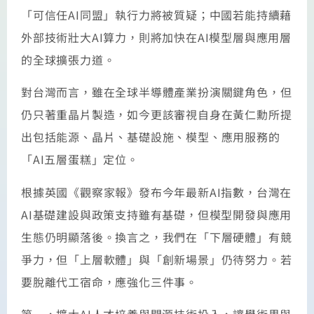
「可信任AI同盟」執行力將被質疑；中國若能持續藉
外部技術壯大AI算力，則將加快在AI模型層與應用層
的全球擴張力道。
對台灣而言，雖在全球半導體產業扮演關鍵角色，但
仍只著重晶片製造，如今更該審視自身在黃仁勳所提
出包括能源、晶片、基礎設施、模型、應用服務的
「AI五層蛋糕」定位。
根據英國《觀察家報》發布今年最新AI指數，台灣在
AI基礎建設與政策支持雖有基礎，但模型開發與應用
生態仍明顯落後。換言之，我們在「下層硬體」有競
爭力，但「上層軟體」與「創新場景」仍待努力。若
要脫離代工宿命，應強化三件事。
第一，擴大AI人才培養與開源技術投入，讓學術界與