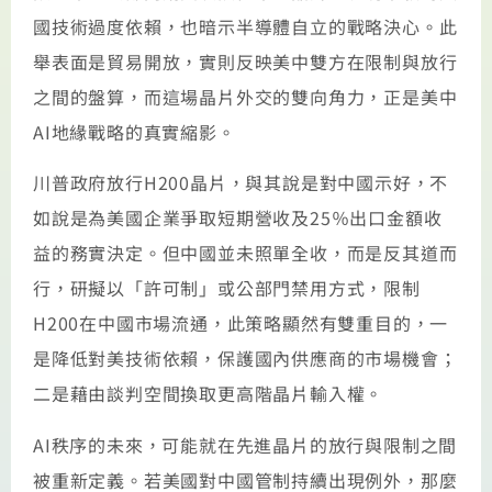
國技術過度依賴，也暗示半導體自立的戰略決心。此
舉表面是貿易開放，實則反映美中雙方在限制與放行
之間的盤算，而這場晶片外交的雙向角力，正是美中
AI地緣戰略的真實縮影。
川普政府放行H200晶片，與其說是對中國示好，不
如說是為美國企業爭取短期營收及25％出口金額收
益的務實決定。但中國並未照單全收，而是反其道而
行，研擬以「許可制」或公部門禁用方式，限制
H200在中國市場流通，此策略顯然有雙重目的，一
是降低對美技術依賴，保護國內供應商的市場機會；
二是藉由談判空間換取更高階晶片輸入權。
AI秩序的未來，可能就在先進晶片的放行與限制之間
被重新定義。若美國對中國管制持續出現例外，那麼