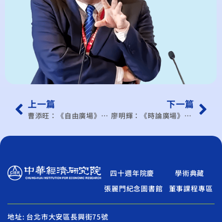
上一篇
下一篇
曹添旺：《自由廣場》新南向新戰略 台商東協投資趨勢調查的啟示
廖明輝：《時論廣場》黃仁勳「五層蛋糕」的啟示
四十週年院慶
學術典藏
張麗門紀念圖書館
董事課程專區
地址: 台北市大安區長興街75號