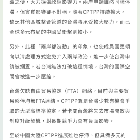
織之便，大力擴張政經影響力。兩岸申請雖然同樣停
滯，但實質影響卻不對稱。隨著CPTPP持續擴大，
缺乏其他區域整合管道的台灣將承受較大壓力，而已
全球多元布局的中國受衝擊則較小。
另外，此種「兩岸都沒動」的印象，也使成員國更傾
向以冷處理方式避免介入兩岸政治，進一步使台灣申
請被擱置。若台灣無法打破這種情境，台灣的國際空
間會被進一步壓縮。
台灣欠缺自由貿易協定（FTA）網絡，目前與主要貿
易夥伴均無FTA連結。CPTPP算是台灣少數有機會爭
取的大型高標準協定，若卡關台灣將失去市場開放與
制度升級契機，對長期競爭力會有負面影響。
至於中國大陸CPTPP進展雖也停滯，但具備多元的