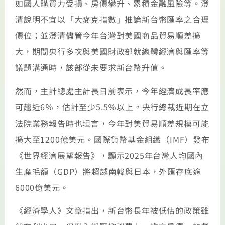
如國人購買力受損、房價攀升、累積金融風險等。澄
清說明不宜以「大麥克指數」推論新台幣匯率之合理
價位；並澄清儘管今年台灣對美國商品貿易順差擴
大，期間央行多次與美國財政部就總體經濟與匯率等
議題溝通時，該部從未要求新台幣升值。
然而，主計總處主計長日前表示，今年經濟成長率應
可趨近6％，估計至少5.5％以上。央行總裁近期在立
法院業務報告時也坦言，今年對美貿易順差規模可能
擴大至1200億美元。國際貨幣基金組織（IMF）發布
《世界經濟展望報告》，顯示2025年台灣人均國內
生產毛額（GDP）將超越南韓與日本，外匯存底逾
6000億美元。
《經濟學人》文章指出，新台幣長年被低估的政策雖