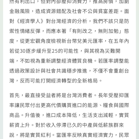
然有利出口，但對內卻壓抑消費力，推高房價，加劇
金融風險，造成資源錯配及社會不公與貧富差距。面
對《經濟學人》對台灣經濟的分析，我們不該只是防
禦性情緒反彈，而應本著「有則改之，無則加勉」態
度，從更宏觀角度檢視新台幣兌美元匯率，在五年內
若從30逐步緩升至25的可能性，與其視為災難開
端，不如視為重新調整經濟體質良機。若匯率調整能
透過政策設計與社會共識穩步推進，不僅不會重創台
灣，反而可能打開經濟轉型的全新格局。
首先，最直接受益者將是台灣消費者。長年受壓抑匯
率讓民眾付出更高代價購買進口的能源、糧食與國際
商品。升值後，進口成本降低，生活支出減輕，實質
薪資上升。對於收入停滯已久的中產與低薪族群來
說，將是實質紅利。當匯率反映真實經濟實力，民眾