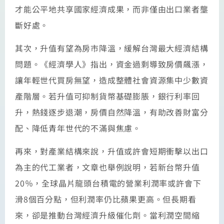
才能公平地共享國家經濟成果，而非僅由出口業者壟
斷好處。
其次，升值有望為房市降溫，緩解台灣最大經濟結構
問題。《經濟學人》指出，資金過剩導致房價飆漲，
讓年輕世代買房無望，造成整體社會資源集中少數資
產階層。若升值可抑制貨幣基礎膨脹，銀行利率回
升，熱錢逐步退潮，房價自然降溫，有助改善財富分
配、降低青年世代的不滿與焦慮。
再來，對產業結構來說，升值或許會短期衝擊以出口
為主的代工業者，文章也舉例說明，若新台幣升值
20％，全球晶片龍頭台積電的營業利潤率或許會下
滑8個百分點，但利潤率仍比蘋果更高。但長期看
來，卻是推動台灣經濟升級催化劑。當利潤空間縮