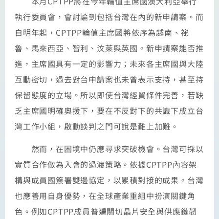
本月CPTPP將在今年輪值主席國澳大利亞舉行
執行委員會，會討論到包括台灣在內的新申請案。而
自明年起，CPTPP輪值主席國將依序為越南、祕
魯、馬來西亞、智利、汶萊與英國。新申請案能否推
進，主席國具有一定的影響力；未來各主席國與大陸
互動密切，過去對台申請案也未曾表示支持，甚至持
保留態度的立場。所以即使台灣經貿條件完善，若缺
乏主席國明確奧援下，要在不反對下的共識下成立台
灣工作小組，啟動談判之門可說是難上加難。
然而，在困境中仍應尋求突破機會。台灣可採以
實質合作做為入會的過渡策略。依據CPTPP內容架
構與成員國簽署雙邊協定，以累積對接的成果。台灣
也應善用自身優勢，在全球產業重組中扮演關鍵角
色。例如CPTPP成員普遍關切晶片安全與供應鏈韌