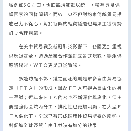
域例如5Ｇ方面，也面臨規範難以統一，帶有貿易保
護因素的同樣問題。而ＷＴＯ不但對約束傳統貿易措
施已力不從心，對於新興的經貿議題也無法主導情勢
訂立合理規範。
在美中貿易戰及新冠肺炎影響下，各國更加重視
供應鏈安全，透過產業合作並訂立各式規範，籌組供
應鏈聯盟，ＷＴＯ更是無從置喙。
多邊功能不彰，繼之而起的則是眾多自由貿易協
定（ＦＴＡ）的形成，雖然ＦＴＡ可視為自由化的另
一渠道；近年來ＦＴＡ內容也不斷深化與廣化，但主
要是強化區域內分工，排他性也更加明顯。在大型Ｆ
ＴＡ催化下，全球已有形成區塊性貿易壁壘的趨勢，
對促進全球經貿自由化並沒有加分的效果。