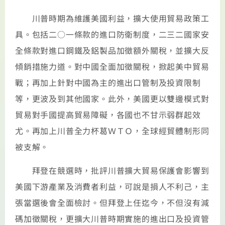
川普時期為維護美國利益，擴大使用貿易政策工
具。包括二○一條款的進口防衛制度，二三二國家安
全條款對進口鋼鐵及鋁製品加徵額外關稅，並擴大反
傾銷措施力道。對中國全面加徵關稅，掀起美中貿易
戰；再加上針對中國為主的進出口管制及投資限制
等，更波及到其他國家。此外，美國更以雙邊模式對
貿易對手國提高貿易障礙，各國也不甘示弱群起效
尤。再加上川普全力杯葛ＷＴＯ，全球經貿體制形同
被支解。
拜登在競選時，批評川普擴大貿易保護會影響到
美國下游產業及消費者利益，可說是損人不利己，主
張當選後會全面檢討。但拜登上任迄今，不但沒有減
碼加徵關稅，更擴大川普時期實施的進出口及投資管