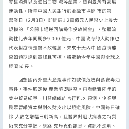
零售消費以及進出口物 流等產業，皆與臺灣有高度
連動性。所幸中國人民銀行於金融市場開 市的第一
營業日（2月3日）即開展1.2萬億元人民幣史上最大
規模的 「公開市場逆回購操作投放資金」，整體流
動性比去年同期多9,000 億元。中國政府的大動作也
代表對疫情走勢不敢輕忽，未來十天內中 國疫情能
否如預期達到高峰且可控，將牽動今年中國與全球之
經濟成 長。
回想國內外重大產經事件如歐債危機與食安毒油
事件，事件底定後 產業隨即調整。再看延宕兩年的
美中貿易紛爭，川普總統的言行難以 預測，企業與
民眾暫緩資本與耐久財支出以規避風險。中國每日確
診 人數之增幅日創新高，且醫界對冠狀病毒之特質
仍未充分掌握，網路 充斥真假訊息，資訊不透明、