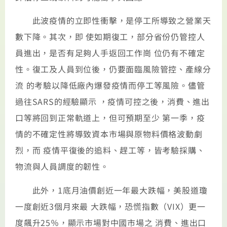
此波疫情的立即性衝擊，是停工所導致之營業天
數下降。其次，即 使如期復工，部分省份仍管控人
員進出，是否有足夠人手返回工作崗 位仍有不確定
性。復工及人員到位後，仍要面臨風險管控、產線分
流 的考驗以降低廠內爆發疫情而停工等風險。儘管
過往SARS的經驗顯示 ，疫情可控之後，消費、進出
口等將回到正常軌道上，但可預期至少 第一季，疫
情的不確定性將導致資本市場與原物料價格波動劇
烈，而 疫情平復後的追料、趕工等，皆考驗採購、
物流與人員調度的韌性。
此外，1底月油價創近一年最大跌幅，美股道瓊
一度創近3個月來最 大跌幅，恐慌指數（VIX）更一
度飆升25％，顯示市場對中國市場之 消費、進出口