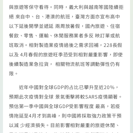
與旅遊等保守看待。同時，義大利與越南等國陸續拒
絕 來自中、台、港澳的航班，臺灣方面亦宣布高中
以下延後開學並遞延 兩周放暑假，國內旅遊、住宿
餐飲、零售、運輸、休閒服務業者多反 映訂單或航
班取消。相對製造業疫情過後之需求回補，228長假
以及 4月春假的旅遊旺季恐受到相對嚴重影響，即使
後續製造業急拉貨， 相關物流航班等調動彈性仍有
限。
近年中國對全球GDP的占比已攀升至近20％，
預期此次疫情對全球 景氣衝擊將較SARS疫情顯著。
預估第一季中國與全球GDP受影響程度 最高，若疫
情拖延至4月才到高峰，則中國將採取強力政策干預
以減 少經濟損失。目前影響相對嚴重的旅遊休閒、