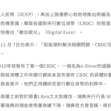
幣（DCEP）。再加上臉書野心勃勃地推出將遍及全地
危機意識，導致各國對央行數位貨幣（CBDC）的態度產
「數位歐元」（Digital Euro）。
 月 7日也表示：「若能順利解決相關問題，CBDC
場。
年就發布了第一個CBDC， 一個名為e-Dinar的
發經濟體之中央銀行都尚未宣布發布 CBDC 的具體
官員皆表示，他們正持續研究發行數位貨幣的利弊中。
於臉書Libra之大加撻伐，瑞典央行行長 Stefan 
著瑞典的現金使用量急遽下降，瑞典官方曾宣稱，將於2