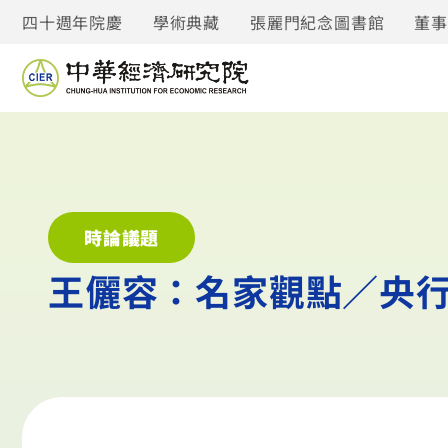
四十週年院慶
學術典藏
張麗門紀念圖書館
董
時論議題
王儷容：名家觀點／央