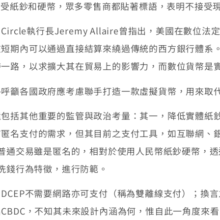
不接受紙鈔和硬幣，眾多零售商都貼著標語，表明不接受
le執行長Jeremy Allaire曾指出，美國在數
期內可以通過直接結算來繞過傳統的西方銀行體系。Al
帶一路，以求擴大其在貿易上的影響力，而數位貨幣是
曾對外呼籲各國政府應考慮聯手打造一款虛擬貨幣，用來取
括其他重要的監管與政治考量：其一，降低實體紙鈔
有匿名支付的需求，但其目前之支付工具，如互聯網、
之普通交易雖是匿名的，相對於使用人民幣紙鈔硬幣，透
的洗錢行為特徵，進行防範。
CEP不需要網路亦可支付（稱為雙離線支付）；換言
CBDC，不知其未來設計內涵為何，惟自此一角度來