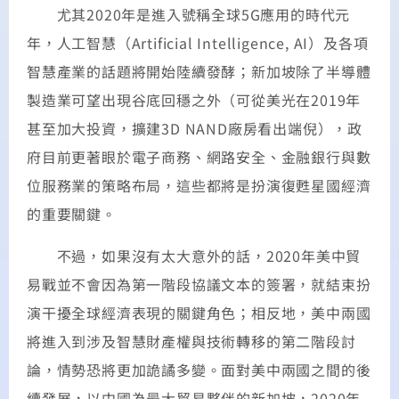
尤其2020年是進入號稱全球5G應用的時代元
年，人工智慧（Artificial Intelligence, AI）及各項
智慧產業的話題將開始陸續發酵；新加坡除了半導體
製造業可望出現谷底回穩之外（可從美光在2019年
甚至加大投資，擴建3D NAND廠房看出端倪），政
府目前更著眼於電子商務、網路安全、金融銀行與數
位服務業的策略布局，這些都將是扮演復甦星國經濟
的重要關鍵。
不過，如果沒有太大意外的話，2020年美中貿
易戰並不會因為第一階段協議文本的簽署，就結束扮
演干擾全球經濟表現的關鍵角色；相反地，美中兩國
將進入到涉及智慧財產權與技術轉移的第二階段討
論，情勢恐將更加詭譎多變。面對美中兩國之間的後
續發展，以中國為最大貿易夥伴的新加坡，2020年