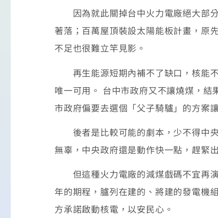
因為就此關掉台中火力電廠絕大部分機
著落；百萬屋頂裝設太陽能板計畫，原
不足也很難立竿見影。
再生能源短期內補不了缺口，核能不能
唯一可用。 台中市政府又不讓燒煤，結
市政府偏要去選個「父子騎驢」的方案
後者是比較可能的劇本，少不得中央政
無辜，中央政府還是動作快一點，趕緊
但這種火力電廠的減煤戲碼不宜再演，中
年的期程，臚列在建的、將建的發電機
方承諾啟動核電，以安民心。