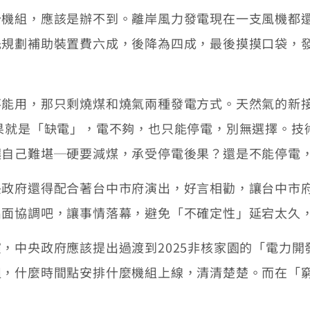
組，應該是辦不到。離岸風力發電現在一支風機都還
先規劃補助裝置費六成，後降為四成，最後摸摸口袋，
用，那只剩燒煤和燒氣兩種發電方式。天然氣的新接
果就是「缺電」，電不夠，也只能停電，別無選擇。技
讓自己難堪─硬要減煤，承受停電後果？還是不能停電
府還得配合著台中市府演出，好言相勸，讓台中市府
出面協調吧，讓事情落幕，避免「不確定性」延宕太久
央政府應該提出過渡到2025非核家園的「電力開發路
組，什麼時間點安排什麼機組上線，清清楚楚。而在「