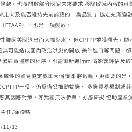
檢討條款，也將開啟部分國家未來要求 移除敏感內容的
P未來走向及能否維持先前誇耀的「高品質 」協定充滿變
（FTAAP），也是一項變數。
雖因美國退出而大幅縮水， 但CPTPP重獲曙光，
PP已無可能造成國內政治洪災的開放 美牛進口等問題，
簽署經貿協定的程序，也需重新進行經 濟影響評估及取
域性的貿易協定或重大倡議即 將啟動，更重要的是，C
於CPTPP一役，仍需備妥推動雙邊、 多邊貿易機制或
快表態其因應對策，如我國無法參與，亦應研擬 協助產業
主任/徐遵慈
11/13