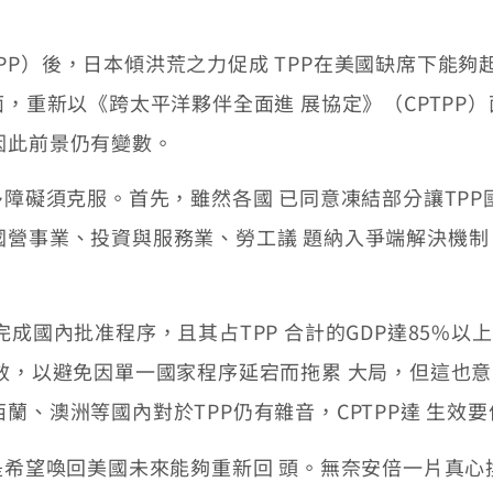
）後，日本傾洪荒之力促成 TPP在美國缺席下能夠起
面，重新以《跨太平洋夥伴全面進 展協定》（CPTPP
因此前景仍有變數。
障礙須克服。首先，雖然各國 已同意凍結部分讓TP
國營事業、投資與服務業、勞工議 題納入爭端解決機
國內批准程序，且其占TPP 合計的GDP達85%以上
生效，以避免因單一國家程序延宕而拖累 大局，但這也
蘭、澳洲等國內對於TPP仍有雜音，CPTPP達 生效
希望喚回美國未來能夠重新回 頭。無奈安倍一片真心