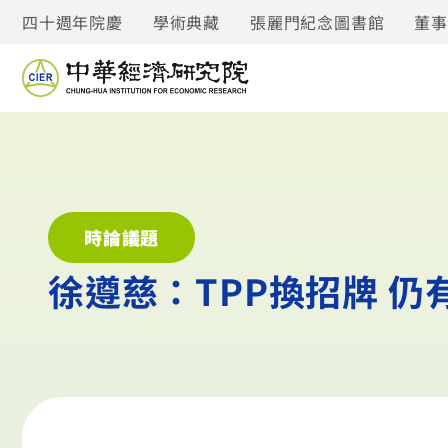
四十週年院慶
學術典藏
張麗門紀念圖書館
董
時論議題
徐遵慈：TPP換招牌 仍