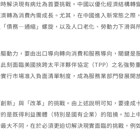
同時解決現有病灶為首要挑戰。中國以優化經濟結構轉
經濟轉為消費內需成長。尤其，在中國進入新常態之際
入「債務—通縮」螺旋，以及人口老化、勞動力下滑與
動力，要由出口導向轉向消費和服務導向，關鍵是服務
此刻面臨美國挾跨太平洋夥伴協定（TPP）之名強勢
始實行市場准入負面清單制度，成為服務業部門發展開
新」與「改革」的挑戰。由上述說明可知，要達成十
衝的是既得利益團體（特別是國有企業）的阻撓。加上
的最大不同，在於必須更迫切解決現實面臨的挑戰，例