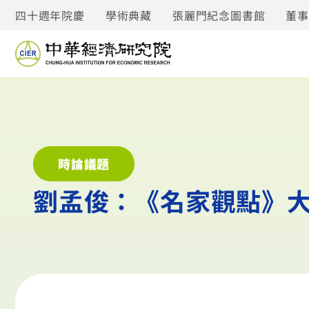
四十週年院慶
學術典藏
張麗門紀念圖書館
董
時論議題
劉孟俊：《名家觀點》