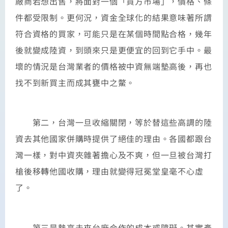
廠商若想出售，將面對一個「買方市場」，價格、條
件都受限制。更何況，資金全球化的結果意味著所謂
符合資格的買家，可能只是在某個時間點合格，幾年
後就變成陸資，到頭來只是更便宜的回到它手中。最
壞的情況是台灣業者的價格被中資無端墊高後，再也
找不到新買主而成其甕中之鱉。
第二，台灣一旦收縮關閉，等於替這些高調的陸
資去其他國家併購時提供了絕佳的理由。各國都跟台
灣一樣，對中資夾雜著擔心及不爽，但一旦被台灣打
槍後移轉他國收購，理由就變得冠冕堂皇毫不心虛
了。
第三是墊高未來台廠合作的成本或障礙。其實產