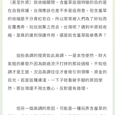
（甚至外資）就收縮關閉。含羞草這個特徵的目的是
在自我保護，台灣應該也差不多是這用意。但含羞草
的收縮是不分青紅皂白，所以常常被人們為了好玩而
反覆愚弄，玩玩就棄之而去。台灣呢？遇到中資就收
縮，是真的達到保護作用，還是如含羞草般被愚弄？
這些高調的陸資如此高調，一是本性使然，財大
氣粗的暴發戶因為跳過流汗打拼的那段過程，不知低
調才是王道，況且高調往往才會吸引到領導、資金的
目光。若是這種膚淺、一下子就看破手腳的原因使
然，那台灣還不用太擔心，反對還有道理。
但另一個高調的原因，可能是一種玩弄含羞草的