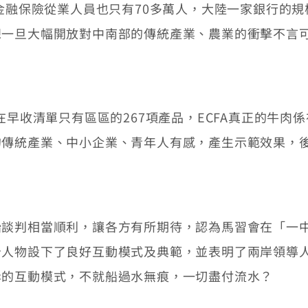
券金融保險從業人員也只有70多萬人，大陸一家銀行的
想一旦大幅開放對中南部的傳統產業、農業的衝擊不言
早收清單只有區區的267項產品，ECFA真正的牛肉
的傳統產業、中小企業、青年人有感，產生示範效果，
判相當順利，讓各方有所期待，認為馬習會在「一中
治人物設下了良好互動模式及典範，並表明了兩岸領導
岸的互動模式，不就船過水無痕，一切盡付流水？