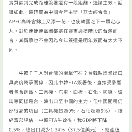
實質談判完成距離簽署還有一段距離，遑論生效。話
雖如此，這確實為中國今年主辦「亞太經合會」
APEC高峰會錦上又添一花，也使韓國吃下一顆定心
丸。對於連捷運藍圖都還在邊畫邊塗階段的台灣而
言，其衝擊也不會因為今年簽還是明年簽而有太大不
同。
中韓ＦＴＡ對台灣的衝擊何在？台韓製造業出口
具高度競爭關係，因此中韓FTA簽署後，直接受影響
者包含鋼鐵、工具機、汽車、面板、石化、紡織、玻
璃等同樣是台、韓出口至中國的主力，但中國關稅仍
然很高的項目（工具機超過9%，石化超過6%）。按
經濟部評估，中韓FTA生效後，我GDP將下降
0.5%，總出口減少1.34%（37.5億美元），總產值