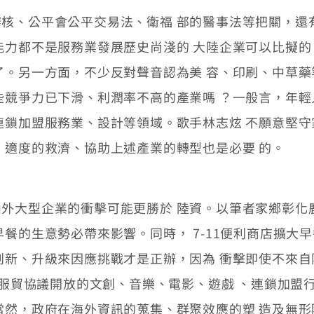
、公平會公平交易法、衛福 部的醫事法等把關，還
能力都不是服務業發展歷史尚淺的 大陸企業可以比擬
了。另一方面，不少反對聲音認為美 容、印刷、中草
些競爭力已下滑、利潤率不高的產業嗎 ？一般言，年
連鎖加盟服務業、設計等領域。歌手林志炫 不願意堅
，適度的救濟、協助上述產業的轉型也是必要 的。
大型企業的衝擊可能更勝於 陸資。以筆者家鄉彰化
早餐的生意勢必帶來影響。同時， 7-11便利商店擴大
創新、升級來因應挑戰才是正辦，因為 衝擊即使不來
FA服貿協議開放的文創、音樂、電影、遊戲 、連鎖加
當然，政府在海外資訊的蒐集、群聚效應的塑 造及無