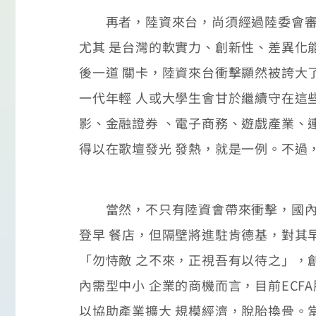
再者，陸資來台，尚須經過陸委會審核
尤其 是台灣的軟實力、創新性、差異化
後一道 關卡，陸資來台衝擊顯然被誇大
一代年輕 人或大學生會甘於繼續守在這
影、金融證券 、電子商務、遊戲產業、
得以在歌壇發光 發熱，就是一例。不過
當然，不只有陸資會帶來衝擊，國內外
登早 餐店，但隔壁將進駐肯德基，對其
「勿恃敵 之不來，正視吾有以待之」，
內需型中小 企業的商機而言，目前EC
以協助產業擴大 規模經濟，脫胎換骨。