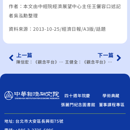
作者：本文由中經院經濟展望中心主任王儷容口述記
者吳泓勳整理
資料來源：2013-10-25/經濟日報/A3版/話題
上一篇
下一篇
陳信宏：《觀念平台》從國際經驗 勾勒自由經濟島圖像
王健全：《觀念平台》服貿協議對中小企業 只有衝擊沒有利益？
四十週年院慶
學術典藏
張麗門紀念圖書館
董事課程專區
地址: 台北市大安區長興街75號
電話: +886-2-2735-6006