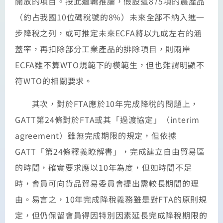
開放的項目。按此邏輯推論，假設這875項的農產品
（約占我國10位碼稅號的8%）未來全部不納入進一
步降稅之列，或可推定未來ECFA將以九成左右的涵
蓋率，再扣除部分工業產品的排除項目，則兩岸
ECFA雖不算WTO規範下的模範生，但也難謂明顯不
符WTO的相關要求。
其次，對於FTA應於10年完成降稅的問題上，
GATT第24條對於FTA或其「過渡協定」（interim
agreement）雖無完成期限的規定，但依據
GATT「第24條釋義瞭解書」，完成建立自由貿易區
的時間，確實要求應以10年為度，但如時間不足
時，會員可向貨品貿易委員會提出需較長期間的理
由。易言之，10年完成降稅義務雖是對FTA的原則規
定，但仍保留會員得因特別因素延長完成降稅期限的