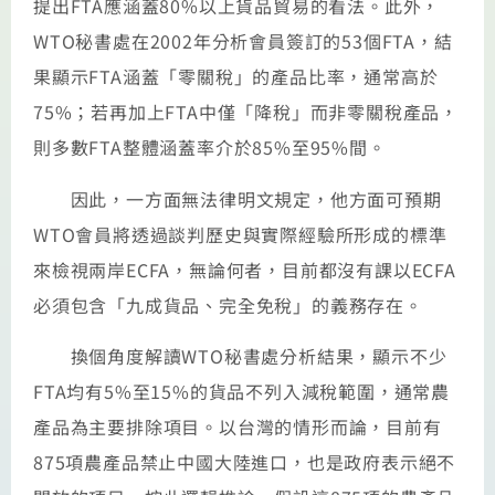
提出FTA應涵蓋80%以上貨品貿易的看法。此外，
WTO秘書處在2002年分析會員簽訂的53個FTA，結
果顯示FTA涵蓋「零關稅」的產品比率，通常高於
75%；若再加上FTA中僅「降稅」而非零關稅產品，
則多數FTA整體涵蓋率介於85%至95%間。
因此，一方面無法律明文規定，他方面可預期
WTO會員將透過談判歷史與實際經驗所形成的標準
來檢視兩岸ECFA，無論何者，目前都沒有課以ECFA
必須包含「九成貨品、完全免稅」的義務存在。
換個角度解讀WTO秘書處分析結果，顯示不少
FTA均有5%至15%的貨品不列入減稅範圍，通常農
產品為主要排除項目。以台灣的情形而論，目前有
875項農產品禁止中國大陸進口，也是政府表示絕不