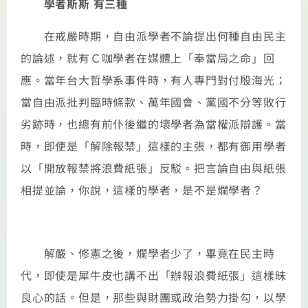
學者斯斯 有三種
在戒嚴時期，自由派學者不論提出何種自由民主
的論述，就有Ｃ咖學者在媒體上「奉當局之命」回
應。當年台大哲學系事件時，有人專門對付殷海光；
當自由派批判臨時條款、萬年國會、黨國不分等敗行
劣跡時，也總有前仆後繼的壞學者為當權派辯護。當
時，即使是「解除報禁」這樣的主張，都有御用學者
以「開放報禁將浪費紙張」反駁。把言論自由與紙張
相提並論，你說，這樣的學者，是不是爛學者？
解嚴、修憲之後，爛學者少了，畢竟在民主時
代，即使是犀牛皮也講不出「辦報浪費紙張」這樣昧
良心的話。但是，那些與財團或政治勢力掛勾，以學