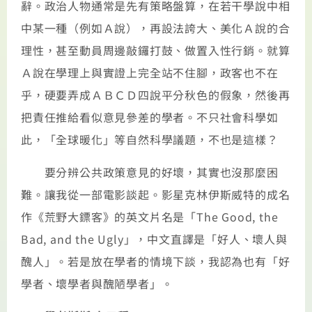
辭。政治人物通常是先有策略盤算，在若干學說中相
中某一種（例如Ａ說），再設法誇大、美化Ａ說的合
理性，甚至動員周邊敲鑼打鼓、做置入性行銷。就算
Ａ說在學理上與實證上完全站不住腳，政客也不在
乎，硬要弄成ＡＢＣＤ四說平分秋色的假象，然後再
把責任推給看似意見參差的學者。不只社會科學如
此，「全球暖化」等自然科學議題，不也是這樣？
要分辨公共政策意見的好壞，其實也沒那麼困
難。讓我從一部電影談起。影星克林伊斯威特的成名
作《荒野大鏢客》的英文片名是「The Good, the
Bad, and the Ugly」，中文直譯是「好人、壞人與
醜人」。若是放在學者的情境下談，我認為也有「好
學者、壞學者與醜陋學者」。