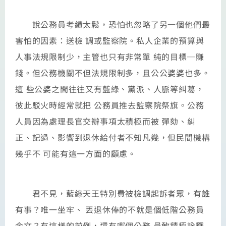
說公務員考績太鬆，恐怕也忽略了另一個他們最
害怕的因素：送檢 調或監察院。私人企業的預算與
人事法規限制少，主管也只有非常單 純的目標─賺
錢。但公務機關不但法規限制多，且公公婆婆也多。
這 些公婆之間往往又有藍綠、黨派、人脈等糾葛，
彼此駁火時經常就把 公務員推去監察院祭旗。公務
人員因為處理長官交辦事項太積極而被 彈劾、糾
正、記過、影響到退休給付者不知凡幾，但民間機構
幾乎不 可能有這一方面的顧慮。
君不見，藍綠天王特別費被檢調起訴者眾，有誰
有事？唯一坐牢、 丟退休俸的不就是個低階公務員
余文？有這樣的前例，還有哪個公務 員敢積極詮釋