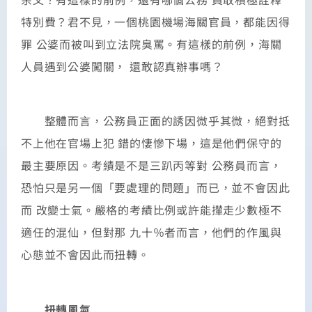
特別費？君不見，一個桃園機場海關官員，都能因得
罪 公婆而被叫到立法院臭罵。有這樣的前例，海關
人員遇到公婆闖關， 還敢認真辦事嗎？
整體而言，公務員正面的誘因微乎其微，絕對抵
不上他在官場上犯 錯的悽慘下場，這是他們保守的
最主要原因。考績是不是三趴丙等對 公務員而言，
恐怕只是另一個「要處理的問題」而已，並不會因此
而 改變士氣。嚴格的考績比例或許能攆走少數極不
適任的混仙，但對那 九十％者而言，他們的作風與
心態並不會因此而扭轉。
扭轉風氣