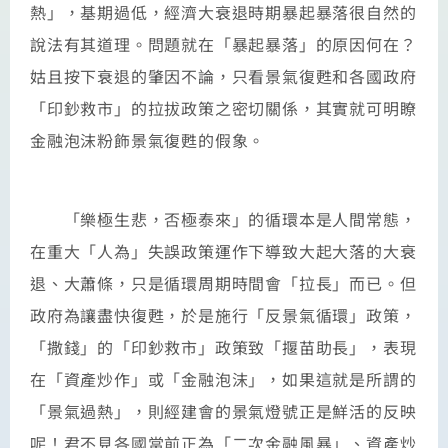
熱」，基期過低，經濟大衰退時期暴起暴落很自然的
說法有其道理。問題就在「暴起暴落」的原因何在？
姑且按下衰退的肇因不論，只看景氣復甦和各國政府
「印鈔救市」的拉拔政策之密切關係，其實就可明瞭
金融泡沫粉飾景氣復甦的假象。
「樂極生悲，否極泰來」的循環本是人間常態，
在重大「人為」失誤政策運作下導致大起大落的大衰
退、大蕭條，只是循環周期時間會「拉長」而已。但
政府為讓盡快復甦，於是施行「反景氣循環」政策，
「撒錢」的「印鈔救市」政策致「揠苗助長」，表現
在「資產炒作」或「金融泡沫」，如果這就是所謂的
「景氣過熱」，則經建會的景氣燈號正是鮮活的反映
呢！君不見各國當前正為「二次金融風暴」、資產炒