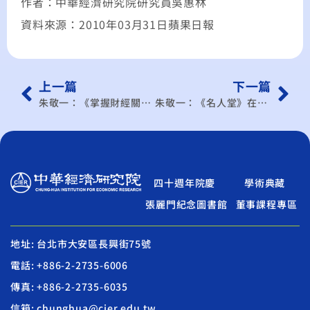
作者：中華經濟研究院研究員吳惠林
資料來源：2010年03月31日蘋果日報
上一篇
下一篇
朱敬一：《掌握財經關鍵》爾愛三趴 我愛九十趴
朱敬一：《名人堂》在雞皮疙瘩「將起未起」之際
四十週年院慶
學術典藏
張麗門紀念圖書館
董事課程專區
地址: 台北市大安區長興街75號
電話: +886-2-2735-6006
傳真: +886-2-2735-6035
信箱: chunghua@cier.edu.tw