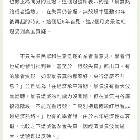
也修正為同分的紅燈，這個燈號所表示的是「景氣熱
絡或者過熱」。在失業仍普遍，無殼蝸牛運動30年
後再起的時刻，這個近6年首見，連2個月亮景氣紅
燈受到高度質疑。
不只失業民眾和生意低迷的業者有意見，學者們
也紛紛發出批判聲，甚至於「燈號失真」都出口。有
的學者質疑「如果景氣真的那麼好，央行怎麼不升
息？」並且認為「在經濟承平時期，景氣沒有重大波
動翻轉，景氣燈號的判讀力沒問題，但在景氣由谷底
復甦階段，不能光看燈號，千萬別把這兩顆紅燈看成
是經濟熱絡。」也有的學者說「由於去年經濟極端衰
退，比較之下燈號當然會失真，因經濟景氣波動過
大，燈號難以反映。」