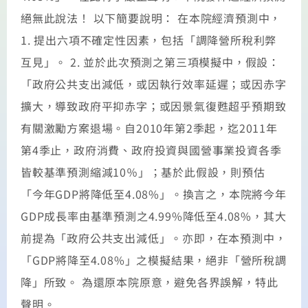
絕無此說法！ 以下簡要說明： 在本院經濟預測中，
1. 提出六項不確定性因素，包括「調降營所稅利弊
互見」。 2. 並於此次預測之第三項模擬中，假設：
「政府公共支出減低，或因執行效率延遲；或因赤字
擴大，導致政府平抑赤字；或因景氣復甦超乎預期致
有關激勵方案退場。自2010年第2季起，迄2011年
第4季止，政府消費、政府投資與國營事業投資各季
皆較基準預測縮減10％」；基於此假設，則預估
「今年GDP將降低至4.08%」。換言之，本院將今年
GDP成長率由基準預測之4.99%降低至4.08%，其大
前提為「政府公共支出減低」。亦即，在本預測中，
「GDP將降至4.08%」之模擬結果，絕非「營所稅調
降」所致。 為還原本院原意，避免各界誤解，特此
聲明。