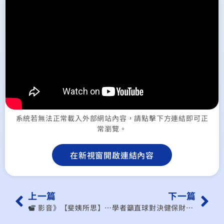
系統若無法正常載入外部網站內容，請點擊下方連結即可正
常瀏覽。
在新視窗開啟連結內容
上一篇
下一篇
︎ 影音》【斐姨所思】救股市救房市卻不救消費，中國的邏輯好難懂？繼續搞生產官員才有業績？ （出處： #EP202 | 阿姨想知道）
學者籲直球對決健保財改 費率該調就調