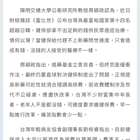
陽明交通大學公衛研究所教授周穎政認為，近日
財經雜誌《富比世》公布台灣為最富裕國家第十四名
超越日韓，健保卻拿不出足夠的錢供民眾癌症治療，
情何以堪？當健保給付趕不上新藥問世速度，只會造
成有錢、沒錢的人接受的醫療不一樣。
周穎政指出，癌藥基金立意良善，但終究是緩衝
作法，最終仍要直球對決健保制度出了問題，正視提
高新藥可近性就須合理調高保費，若收費體制涉及世
代不公疑慮，應盡快改革，台灣不少財富集中年長
者，老年人不是都沒錢，可適度要求繳健保費，早一
點進行改革，痛苦指數會少一點。
台灣年輕病友協會副理事長劉桓睿指出，目前健
保收入大宗以薪資作為保費計算基礎，費率五．一