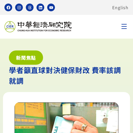
English
新聞焦點
學者籲直球對決健保財改 費率該調
就調