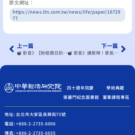
原文網址：
https://news.ltn.com.tw/news/life/paper/16729
77
上一篇
下一篇
︎ 影音》【財經週日趴】吳孟道:FED一次降一碼成市場公約數 王國臣:中國習慣蕭條 沒有經濟危機 2024.10.20 (3) （出處：民視讚夯 Formosa TV Thumbs Up－財經週日趴）
︎ 影音》通膨降！景氣回溫！全球新經濟：AI與人口老化！ （出處：公共電視 – 有話好說）
四十週年院慶
學術典藏
張麗門紀念圖書館
董事課程專區
地址: 台北市大安區長興街75號
電話: +886-2-2735-6006
傳真: +886-2-2735-6035