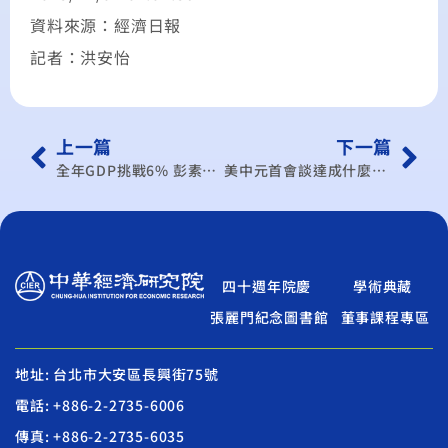
資料來源：經濟日報
記者：洪安怡
上一篇
下一篇
全年GDP挑戰6% 彭素玲點名第4季「兩大不確定」
美中元首會談達成什麼協議？中經院長連賢明「用四字形容」
四十週年院慶
學術典藏
張麗門紀念圖書館
董事課程專區
地址: 台北市大安區長興街75號
電話: +886-2-2735-6006
傳真: +886-2-2735-6035