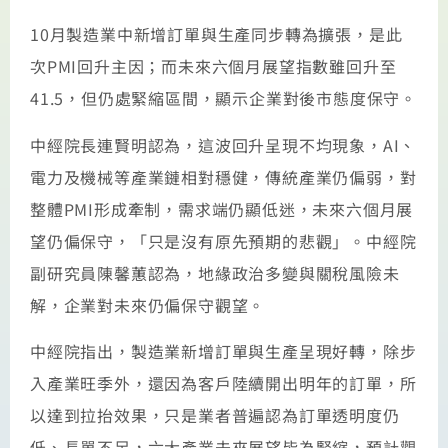
10月製造業中新增訂單與生產同步轉為擴張，是此
次PMI回升主因；而未來六個月展望指數雖回升至
41.5，但仍處緊縮區間，顯示企業對後市態度保守。
中經院長連賢明認為，這波回升呈現不均現象，AI、
電力及機械等產業鏈相對穩健，傳統產業仍偏弱，對
整體PMI形成牽制，需求端仍顯低迷，未來六個月展
望仍偏保守，「只是沒有原先預期的悲觀」。中經院
副研究員陳馨蕙認為，地緣政治多變與關稅風險未
解，企業對未來仍偏保守觀望。
中經院指出，製造業新增訂單與生產呈現好轉，除步
入產業旺季外，還因為客戶陸續開出明年的訂單，所
以達到拉抬效果，只是業者普遍認為訂單透明度仍
低、長單不足，六大產業未來展望皆為緊縮，預計觀