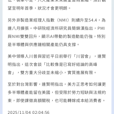
望至明年首季，狀況才會更明朗。
另外非製造業經理人指數（NMI）則續升至54.4，為
連八月擴張。中研院經濟所研究員簡錦漢指出，PMI
與NMI雙雙回升，顯示AI帶動的製造動能仍強，特別
是半導體與供應鏈相關產能仍具支撐。
美中領導人川普與習近平日前舉行「川習會」，連賢
明指出，這次會談「比較像是已寫好結論的高峰
會」，雙方重大分歧並未縮小，實質進展有限。
至於對台灣影響，連賢明指出，美方正思考如何讓更
多半導體產能留在美國，但受限於勞力短缺與法規約
束，即使課徵高額關稅，也可能轉嫁成本給消費者。
2025/11/04 02:04:56