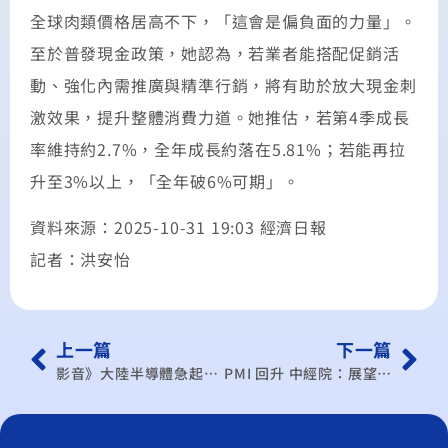
全球肉類價格居高不下，「這會是偏負面的力量」。
至於普發現金政策，她認為，若業者能搭配促銷活
動、強化內需推廣與精準行銷，將有助於放大現金刺
激效果，提升整體消費力道。她推估，若第4季成長
率維持約2.7%，全年成長約落在5.81%；若能再拉
升至3%以上，「全年破6%可期」。
資料來源：2025-10-31 19:03 經濟日報
記者：洪安怡
上一篇
下一篇
影音》大陸半導體急起直追 黃仁勳語出驚人:僅差「幾奈秒」｜十點不一樣20251029‬
PMI 回升 中經院：展望保守