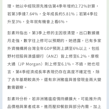
理。她以中經院原先推估第4季年增約2.72%計算，
若第3季達7.64%，全年成長約5.81%；若第4季拉
升至3%，全年就有機會上看6%。
彭素玲指出，第3季上修的主因很清楚，出口數據連
月走強，數字往上修可以預期的。她透露，已有多家
外資機構將台灣全年GDP預測上調至6%以上，包括
野村控股與澳盛銀行（ANZ）皆上修至6.2%，摩根
大通（JP Morgan）則上修至6.1%。不過，她也坦
言，第4季經濟成長率表現仍存在高度不確定性，除
了去年基期較高外，還有非洲豬瘟與普發現金兩大變
數需觀察。
彭素玲分析，若非洲豬瘟疫情持續擴大，可能推升肉
品價格與業者成本，進而壓抑餐飲與部分內需，加上