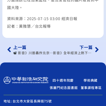
國大陸。
資料來源：2025-07-15 03:00 經濟日報
記者：黃雅慧／台北報導
上一篇
下一篇
︎ 影音》川普轟炸北京戰略想定 先派越戰B-52H轟炸機 專家：只能到沿岸【#寰宇全視界】20250713-P1
影音》全年經濟上熱下冷! 上半年成長5.17% 下半年恐掉至1.08% 今年經濟成長保3? 中經院:取決於關稅
四十週年院慶
學術典藏
張麗門紀念圖書館
董事課程專區
地址: 台北市大安區長興街75號