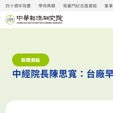
四十週年院慶
學術典藏
張麗門紀念圖書館
董
新聞焦點
中經院長陳思寬：台廠