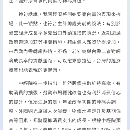
注，國外淨需求的貢獻將轉為負值。
換句話說，我國經濟將開始要靠內需的表現來撐
場，此一觀點，也符合主計總處先前的說法：有別於
過去經濟成長率多靠出口外銷拉抬的情況，近期透過
政府帶頭加薪等相關措施，藉由個人薪資所得增加，
來帶動內需轉趨熱絡。不過，若外銷與內需二者對經
濟成長率的貢獻差距，可以愈來愈拉近，台灣的經濟
體質也能表現的更健康。
中經院進一步指出，雖然股價指數維持高檔，有
助消費的擴張，勞動市場穩健改善也有利於消費信心
的提升，但須注意的是，年金改革初期的陣痛與調
整、外國觀光旅遊人次減緩、物價水準走升及基期偏
高等因素，都將壓抑消費支出的成長。根據中經院預
測，今年民間消費成長1.95%，較去年的2.38%下降