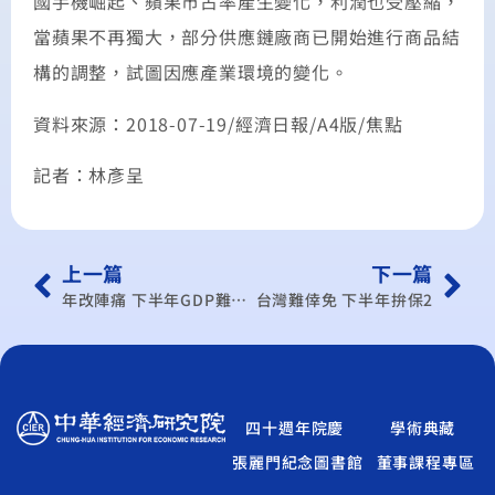
國手機崛起、蘋果市占率產生變化，利潤也受壓縮，
當蘋果不再獨大，部分供應鏈廠商已開始進行商品結
構的調整，試圖因應產業環境的變化。
資料來源：2018-07-19/經濟日報/A4版/焦點
記者：林彥呈
上一篇
下一篇
年改陣痛 下半年GDP難保2
台灣難倖免 下半年拚保2
四十週年院慶
學術典藏
張麗門紀念圖書館
董事課程專區