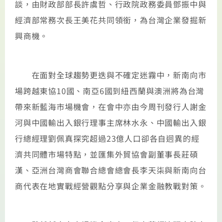
談，由財政部部長許虞哲、行政院政務委員鄧振中與
經濟部常務次長王美花共同領銜，為台灣企業發掘新
興商機。
在面對全球趨勢更迭與不確定迷霧中，新南向市
場跨越東協10國、南亞6國到紐西蘭與澳洲將為台灣
帶來新藍海市場機會，在會中亦由今周刊發行人謝金
河與中國輸出入銀行理事主席林水永、中國輸出入銀
行總經理劉佩真探究超過23億人口卻各自迥異的經
濟共同體市場特點，並匯集外貿協會副董事長莊碩
漢、亞洲台灣商會聯合總會總會長李天柒與新南向台
商代表在地實戰經營觀點分享與企業金融教戰對策。