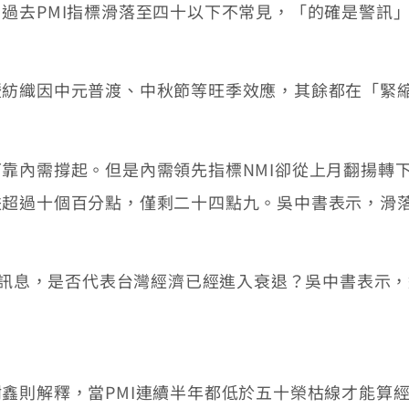
過去PMI指標滑落至四十以下不常見，「的確是警訊
織因中元普渡、中秋節等旺季效應，其餘都在「緊
內需撐起。但是內需領先指標NMI卻從上月翻揚轉下
跌超過十個百分點，僅剩二十四點九。吳中書表示，滑
佳訊息，是否代表台灣經濟已經進入衰退？吳中書表示
則解釋，當PMI連續半年都低於五十榮枯線才能算經