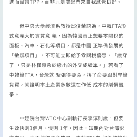
進而簽談TPP，而非只是關起門來自我感覺良好。
但中央大學經濟系教授邱俊榮認為，中韓FTA形
式意義大於實質意 義，因為韓國真正想要零關稅的
面板、汽車、石化等項目，都是中國 正準備發展的
「敏感項目」，不可能立即給予零關稅優惠，「說穿
了 ，只是朴槿惠急於繳出的外交成績單。」若看了
中韓簽FTA，台灣就 緊張得要命，拚了命要跟對岸簽
貨貿，就證明本土產業多數還在作低 成本的削價競
爭。
中經院台灣WTO中心副執行長李淳則說，但要
生效快則3個月、慢則 1年，因此，短期內對台灣影