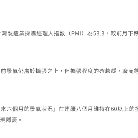
製造業採購經理人指數（PMI）為53.3，較前月下跌
景氣仍處於擴張之上，但擴張程度的確趨緩，廠商態
個月的景氣狀況」在連續八個月維持在60以上的擴張
浮現隱憂。