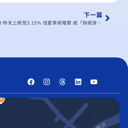
下一篇
中經院：GDP成長率保3沒問題 昨天上修至3.15% 但夏季用電緊 成「拚經濟」最大變數