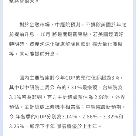
擊將會很大。
對於金融市場，中經院預測，不排除美國於年底
前提前升息，10月 將是關鍵觀察點，若美國經濟好
轉明確、資產泡沬化疑慮解除且歐洲 擴大量化寬鬆
等，就可能提前升息。
國內主要智庫對今年GDP的預估值都超過3％，
其中以中研院上周公 布的3.31％最樂觀，台綜院為
3.1％略為悲觀，官方主計總處預估為 2.98％，外界
預估，主計總處上修機率相當高；中經院最新預期，
今 年各季的GDP分別為3.14％、2.86％、3.32％和
3.26％，顯示下半年 景氣將優於上半年。